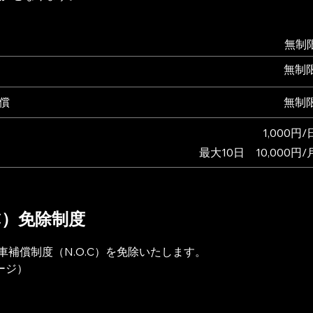
無制
無制
償
無制
​1,000円/
​最大10日 10,000円/
C）免除制度
車補償制度（N.O.C）を免除いたします。
ージ）