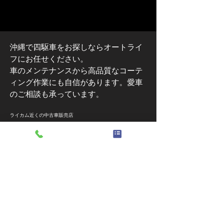
沖縄で四駆車をお探しならオートライ
フにお任せください。
車のメンテナンスから高品質なコーテ
ィング作業にも自信があります。愛車
のご相談も承っています。​
ライカム近くの中古車販売店
オートライフ
受付時間：9:30～18:00 定休日：日曜日
098-933-9550
TEL/FAX
〒901-2304
沖縄県中頭郡北中城村屋宜原２－１
ホーム