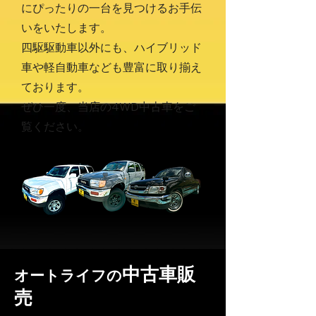
にぴったりの一台を見つけるお手伝
いをいたします。
四駆駆動車以外にも、ハイブリッド
車や軽自動車なども豊富に取り揃え
ております。
ぜひ一度、当店の4WD中古車をご
覧ください。
中古車販
​オートライフの
売